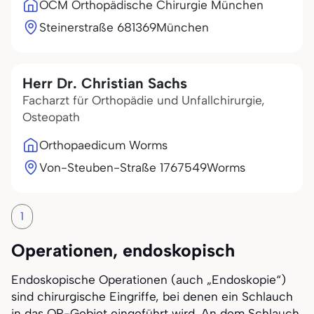
OCM Orthopädische Chirurgie München
Steinerstraße 6
81369
München
Herr Dr. Christian Sachs
Facharzt für Orthopädie und Unfallchirurgie,
Osteopath
Orthopaedicum Worms
Von-Steuben-Straße 17
67549
Worms
1
Operationen, endoskopisch
Endoskopische Operationen (auch „Endoskopie“)
sind chirurgische Eingriffe, bei denen ein Schlauch
in das OP-Gebiet eingeführt wird. An dem Schlauch