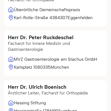
Überörtliche Gemeinschaftspraxis
Karl-Rolle-Straße 43
84307
Eggenfelden
Herr Dr. Peter Ruckdeschel
Facharzt für Innere Medizin und
Gastroenterologie
MVZ Gastroenterologie am Stachus GmbH
Karlsplatz 10
80335
München
Herr Dr. Ulrich Boenisch
Ärztlicher Leiter, Facharzt für Orthopädie
Hessing Stiftung
Hessingstraße 17
86199
Augsburg