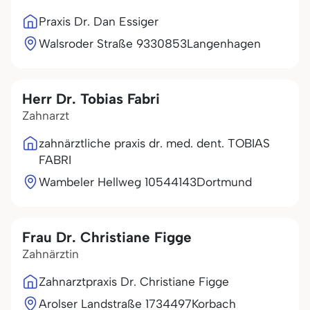
Praxis Dr. Dan Essiger
Walsroder Straße 93
30853
Langenhagen
Herr Dr. Tobias Fabri
Zahnarzt
zahnärztliche praxis dr. med. dent. TOBIAS
FABRI
Wambeler Hellweg 105
44143
Dortmund
Frau Dr. Christiane Figge
Zahnärztin
Zahnarztpraxis Dr. Christiane Figge
Arolser Landstraße 17
34497
Korbach