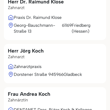
Herr Dr. Raimund Klose
Zahnarzt
Praxis Dr. Raimund Klose
Georg-Bauschmann-
61169
Friedberg
Straße 13
(Hessen)
Herr Jörg Koch
Zahnarzt
Zahnarztpraxis
Dorstener Straße 9
45966
Gladbeck
Frau Andrea Koch
Zahnärztin
DENTANET Dres. Rüter Koch & Kollegen