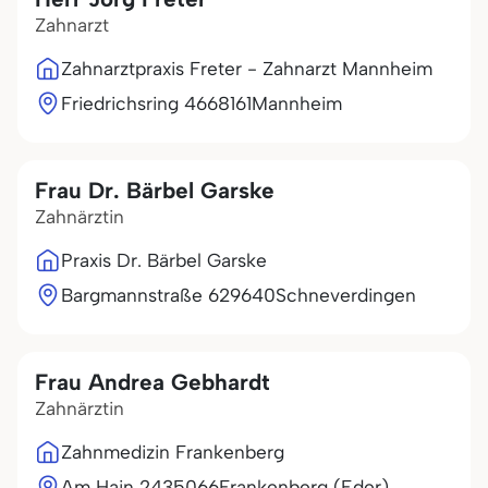
Zahnarzt
Zahnarztpraxis Freter - Zahnarzt Mannheim
Friedrichsring 46
68161
Mannheim
Frau Dr. Bärbel Garske
Zahnärztin
Praxis Dr. Bärbel Garske
Bargmannstraße 6
29640
Schneverdingen
Frau Andrea Gebhardt
Zahnärztin
Zahnmedizin Frankenberg
Am Hain 24
35066
Frankenberg (Eder)