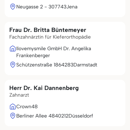
Neugasse 2 - 3
07743
Jena
Frau Dr. Britta Büntemeyer
Fachzahnärztin für Kieferorthopädie
Ilovemysmile GmbH Dr. Angelika
Frankenberger
Schützenstraße 18
64283
Darmstadt
Herr Dr. Kai Dannenberg
Zahnarzt
Crown48
Berliner Allee 48
40212
Düsseldorf