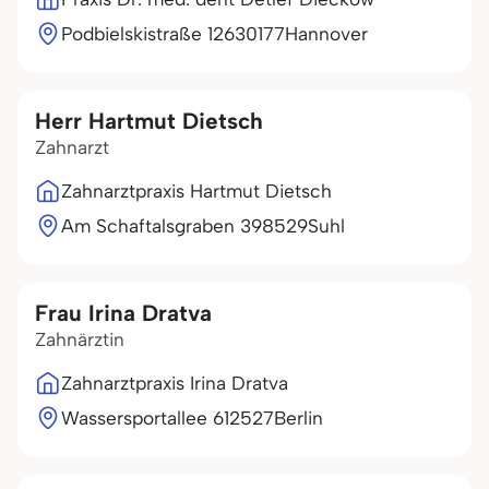
Podbielskistraße 126
30177
Hannover
Herr Hartmut Dietsch
Zahnarzt
Zahnarztpraxis Hartmut Dietsch
Am Schaftalsgraben 3
98529
Suhl
Frau Irina Dratva
Zahnärztin
Zahnarztpraxis Irina Dratva
Wassersportallee 6
12527
Berlin