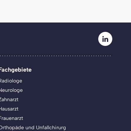
Fachgebiete
Radiologe
Neurologe
Zahnarzt
Hausarzt
Frauenarzt
Orthopäde und Unfallchirurg