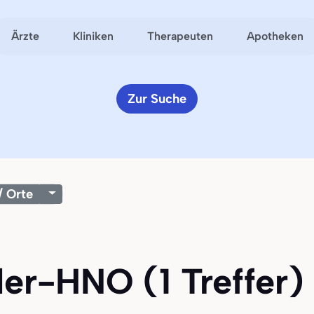
Ärzte
Kliniken
Therapeuten
Apotheken
Zur Suche
/ Orte
der-HNO (1 Treffer) 