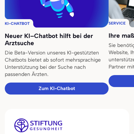
SERVICE
KI-CHATBOT
Ihre maß
Neuer KI–Chatbot hilft bei der
Arztsuche
Sie benöti
Website, I
Die Beta-Version unseres KI-gestützten
unterstütz
Chatbots bietet ab sofort mehrsprachige
Partner mi
Unterstützung bei der Suche nach
passenden Ärzten.
Zum KI-Chatbot