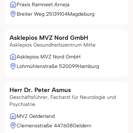
Praxis Ramneet Arneja
Breiter Weg 251
39104
Magdeburg
Asklepios MVZ Nord GmbH
Asklepios Gesundheitszentrum Mitte
Asklepios MVZ Nord GmbH
Lohmühlenstraße 5
20099
Hamburg
Herr Dr. Peter Asmus
Geschäftsführer, Facharzt für Neurologie und
Psychiatrie
MVZ Gelderland
Clemensstraße 4
47608
Geldern