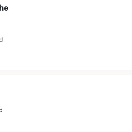
he
ld
d