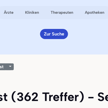
Ärzte
Kliniken
Therapeuten
Apotheken
Zur Suche
st
t (362 Treffer) - Se