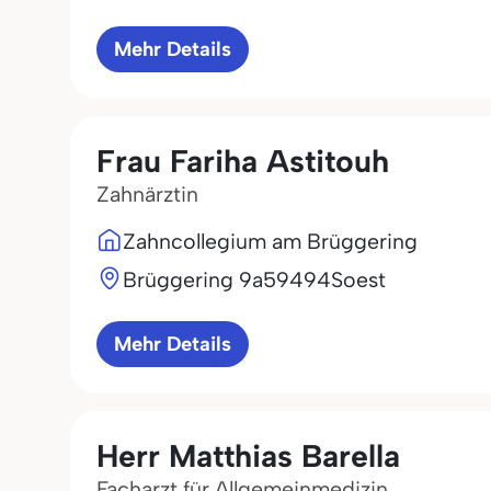
Mehr Details
Frau Fariha Astitouh
Zahnärztin
Zahncollegium am Brüggering
Brüggering 9a
59494
Soest
Mehr Details
Herr Matthias Barella
Facharzt für Allgemeinmedizin