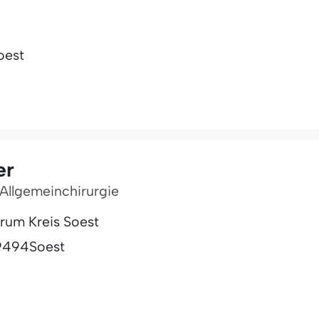
oest
er
r Allgemeinchirurgie
rum Kreis Soest
9494
Soest