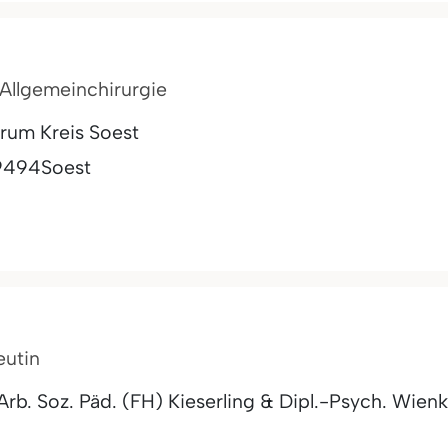
r Allgemeinchirurgie
rum Kreis Soest
9494
Soest
eutin
 Arb. Soz. Päd. (FH) Kieserling & Dipl.-Psych. Wien