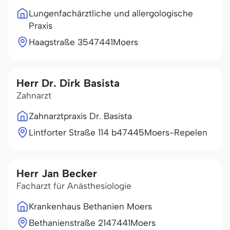
Lungenfachärztliche und allergologische
Praxis
Haagstraße 35
47441
Moers
Herr Dr. Dirk Basista
Zahnarzt
Zahnarztpraxis Dr. Basista
Lintforter Straße 114 b
47445
Moers-Repelen
Herr Jan Becker
Facharzt für Anästhesiologie
Krankenhaus Bethanien Moers
Bethanienstraße 21
47441
Moers