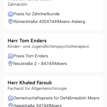
Zahnärztin
Praxis für Zahnheilkunde
Römerstraße 432
47441
Moers-Asberg
Herr Tom Enders
Kinder- und Jugendlichenpsychotherapeut
Praxis Tom Enders
Neustraße 2 - 8
47441
Moers
Herr Khaled Farouk
Facharzt für Allgemeinchirurgie
Gemeinschaftspraxis für Gefäßmedizin Moers
Haagstraße 3
47441
Moers