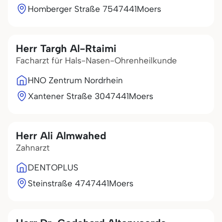
Homberger Straße 75
47441
Moers
Herr Targh Al-Rtaimi
Facharzt für Hals-Nasen-Ohrenheilkunde
HNO Zentrum Nordrhein
Xantener Straße 30
47441
Moers
Herr Ali Almwahed
Zahnarzt
DENTOPLUS
Steinstraße 47
47441
Moers