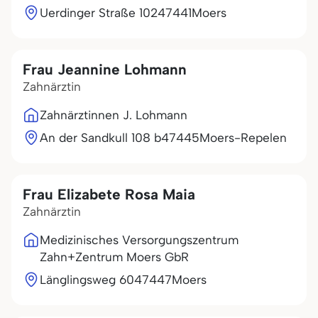
Uerdinger Straße 102
47441
Moers
Frau Jeannine Lohmann
Zahnärztin
Zahnärztinnen J. Lohmann
An der Sandkull 108 b
47445
Moers-Repelen
Frau Elizabete Rosa Maia
Zahnärztin
Medizinisches Versorgungszentrum
Zahn+Zentrum Moers GbR
Länglingsweg 60
47447
Moers