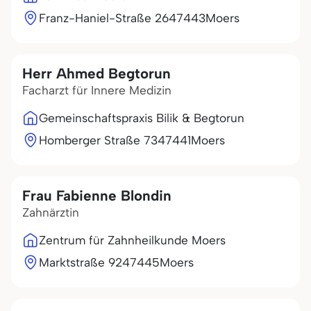
Franz-Haniel-Straße 26
47443
Moers
Herr Ahmed Begtorun
Facharzt für Innere Medizin
Gemeinschaftspraxis Bilik & Begtorun
Homberger Straße 73
47441
Moers
Frau Fabienne Blondin
Zahnärztin
Zentrum für Zahnheilkunde Moers
Marktstraße 92
47445
Moers