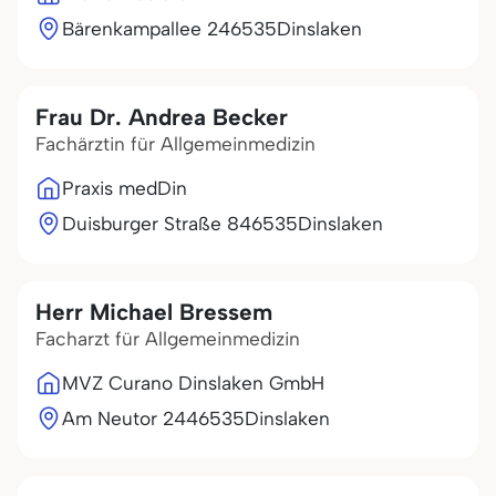
Bärenkampallee 2
46535
Dinslaken
Frau Dr. Andrea Becker
Fachärztin für Allgemeinmedizin
Praxis medDin
Duisburger Straße 8
46535
Dinslaken
Herr Michael Bressem
Facharzt für Allgemeinmedizin
MVZ Curano Dinslaken GmbH
Am Neutor 24
46535
Dinslaken