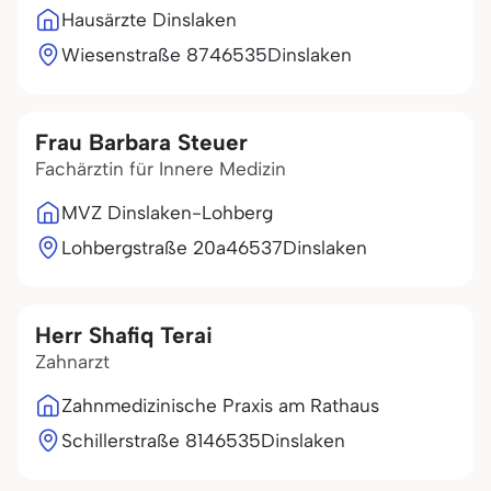
Hausärzte Dinslaken
Wiesenstraße 87
46535
Dinslaken
Frau Barbara Steuer
Fachärztin für Innere Medizin
MVZ Dinslaken-Lohberg
Lohbergstraße 20a
46537
Dinslaken
Herr Shafiq Terai
Zahnarzt
Zahnmedizinische Praxis am Rathaus
Schillerstraße 81
46535
Dinslaken