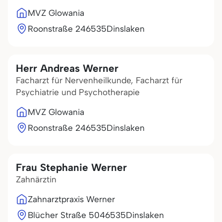
MVZ Glowania
Roonstraße 2
46535
Dinslaken
Herr Andreas Werner
Facharzt für Nervenheilkunde, Facharzt für
Psychiatrie und Psychotherapie
MVZ Glowania
Roonstraße 2
46535
Dinslaken
Frau Stephanie Werner
Zahnärztin
Zahnarztpraxis Werner
Blücher Straße 50
46535
Dinslaken