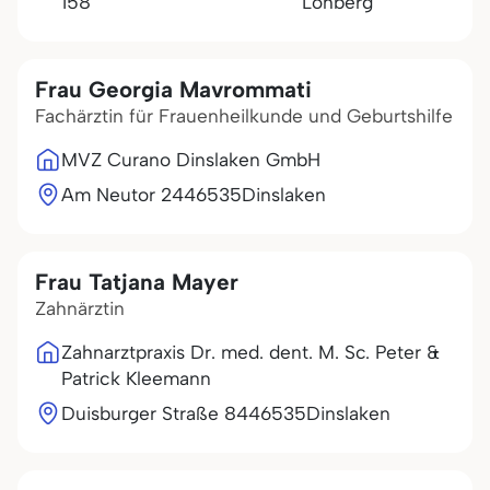
158
Lohberg
Frau Georgia Mavrommati
Fachärztin für Frauenheilkunde und Geburtshilfe
MVZ Curano Dinslaken GmbH
Am Neutor 24
46535
Dinslaken
Frau Tatjana Mayer
Zahnärztin
Zahnarztpraxis Dr. med. dent. M. Sc. Peter &
Patrick Kleemann
Duisburger Straße 84
46535
Dinslaken