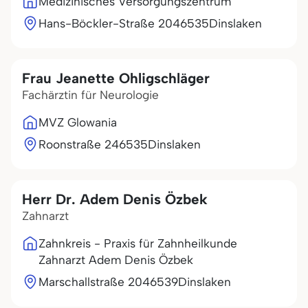
Medizinisches Versorgungszentrum
Hans-Böckler-Straße 20
46535
Dinslaken
Frau Jeanette Ohligschläger
Fachärztin für Neurologie
MVZ Glowania
Roonstraße 2
46535
Dinslaken
Herr Dr. Adem Denis Özbek
Zahnarzt
Zahnkreis - Praxis für Zahnheilkunde
Zahnarzt Adem Denis Özbek
Marschallstraße 20
46539
Dinslaken