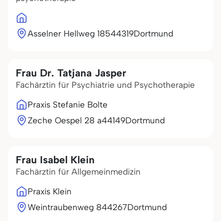
Asselner Hellweg 185
44319
Dortmund
Frau Dr. Tatjana Jasper
Fachärztin für Psychiatrie und Psychotherapie
Praxis Stefanie Bolte
Zeche Oespel 28 a
44149
Dortmund
Frau Isabel Klein
Fachärztin für Allgemeinmedizin
Praxis Klein
Weintraubenweg 8
44267
Dortmund