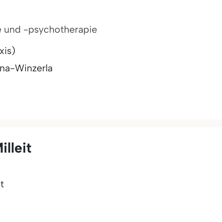
ie und -psychotherapie
xis)
na-Winzerla
lleit
t