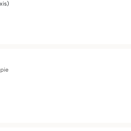
xis)
apie