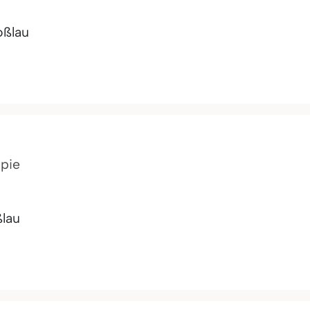
oßlau
apie
lau