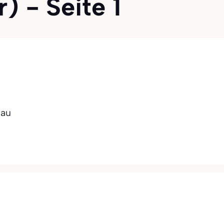
) - Seite 1
lau