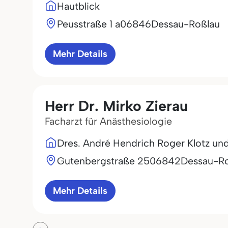
Hautblick
Peusstraße 1 a
06846
Dessau-Roßlau
Mehr Details
Herr Dr. Mirko Zierau
Facharzt für Anästhesiologie
Dres. André Hendrich Roger Klotz und
Gutenbergstraße 25
06842
Dessau-R
Mehr Details