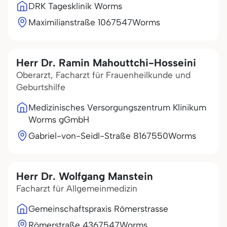
DRK Tagesklinik Worms
Maximilianstraße 10
67547
Worms
Herr Dr. Ramin Mahouttchi-Hosseini
Oberarzt, Facharzt für Frauenheilkunde und
Geburtshilfe
Medizinisches Versorgungszentrum Klinikum
Worms gGmbH
Gabriel-von-Seidl-Straße 81
67550
Worms
Herr Dr. Wolfgang Manstein
Facharzt für Allgemeinmedizin
Gemeinschaftspraxis Römerstrasse
Römerstraße 43
67547
Worms