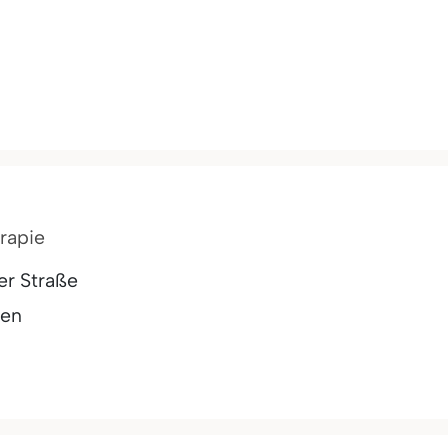
rapie
er Straße
gen