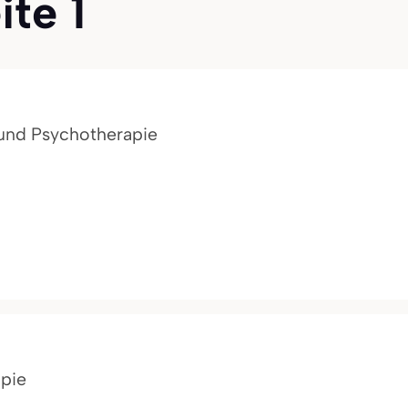
ite 1
 und Psychotherapie
apie