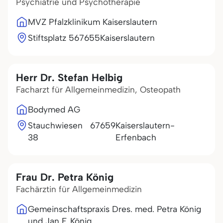
Psychiatrie und Psychotherapie
MVZ Pfalzklinikum Kaiserslautern
Stiftsplatz 5
67655
Kaiserslautern
Herr Dr. Stefan Helbig
Facharzt für Allgemeinmedizin, Osteopath
Bodymed AG
Stauchwiesen
67659
Kaiserslautern-
38
Erfenbach
Frau Dr. Petra König
Fachärztin für Allgemeinmedizin
Gemeinschaftspraxis Dres. med. Petra König
und Jan F. König