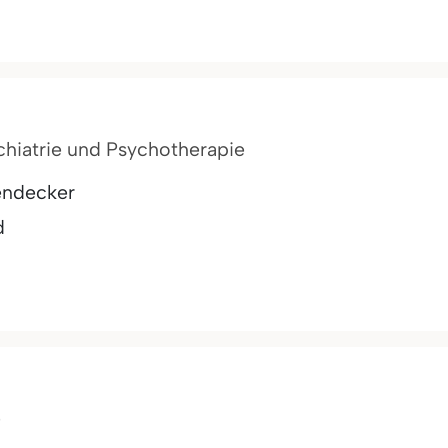
ychiatrie und Psychotherapie
yendecker
d
e