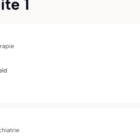
ite 1
rapie
eld
chiatrie