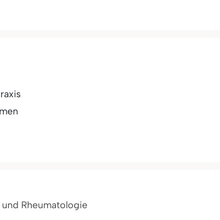
raxis
rmen
in und Rheumatologie