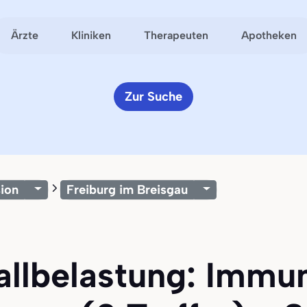
Ärzte
Kliniken
Therapeuten
Apotheken
Zur Suche
ion
Freiburg im Breisgau
tallbelastung: Immu