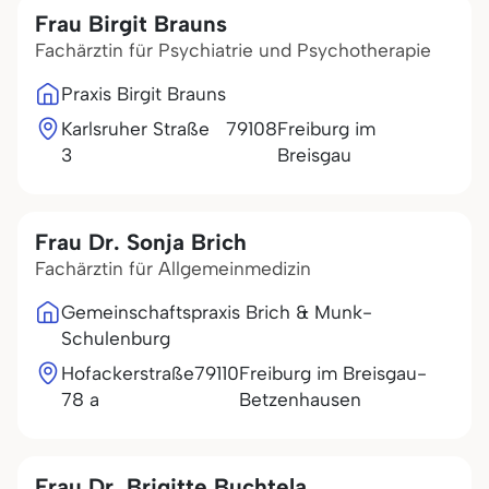
Frau Birgit Brauns
Fachärztin für Psychiatrie und Psychotherapie
Praxis Birgit Brauns
Karlsruher Straße
79108
Freiburg im
3
Breisgau
Frau Dr. Sonja Brich
Fachärztin für Allgemeinmedizin
Gemeinschaftspraxis Brich & Munk-
Schulenburg
Hofackerstraße
79110
Freiburg im Breisgau-
78 a
Betzenhausen
Frau Dr. Brigitte Buchtela