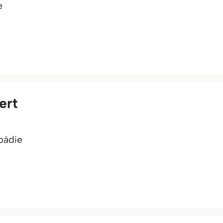
e
ert
pädie