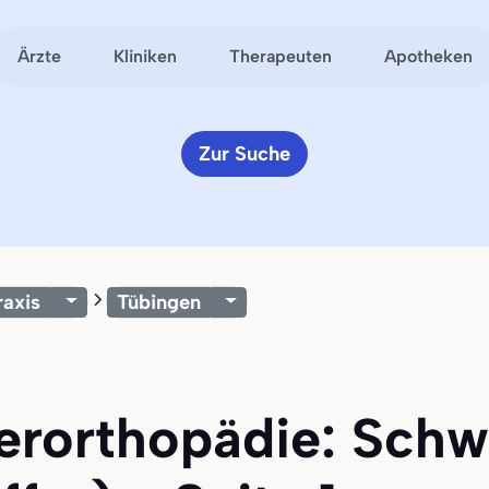
Ärzte
Kliniken
Therapeuten
Apotheken
Zur Suche
raxis
Tübingen
ferorthopädie: Schw