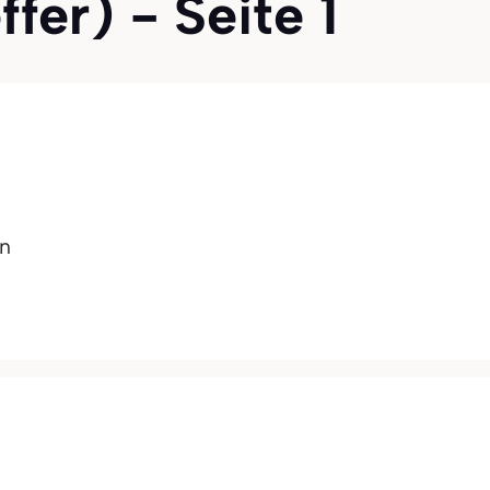
fer) - Seite 1
n