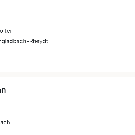
olter
gladbach-Rheydt
nn
ach