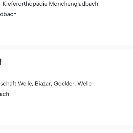
ür Kieferorthopädie Mönchengladbach
adbach
f
haft Welle, Biazar, Göckler, Welle
ach