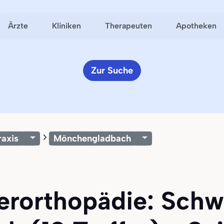
Ärzte
Kliniken
Therapeuten
Apotheken
Zur Suche
raxis
Mönchengladbach
ferorthopädie: Schw