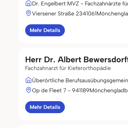
Dr. Engelbert MVZ - Fachzahnärzte f
Viersener Straße 23
41061
Mönchengl
Mehr Details
Herr Dr. Albert Bewersdorf
Fachzahnarzt für Kieferorthopädie
Überörtliche Berufsausübungsgemeinsc
Op de Fleet 7 - 9
41189
Mönchengladb
Mehr Details