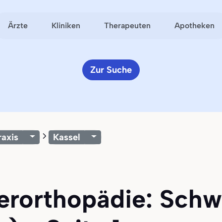
Ärzte
Kliniken
Therapeuten
Apotheken
Zur Suche
raxis
Kassel
ferorthopädie: Schw