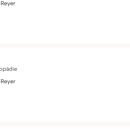
 Reyer
hopädie
 Reyer