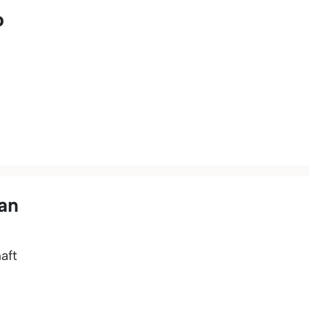
p
an
aft