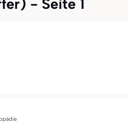
fer) - Seite 1
hopädie