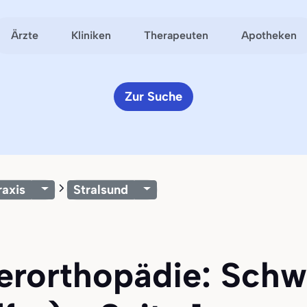
Ärzte
Kliniken
Therapeuten
Apotheken
Zur Suche
raxis
Stralsund
ferorthopädie: Schw