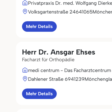
Privatpraxis Dr. med. Wolfgang Dierk
Volksgartenstraße 246
41065
Mönchen
Mehr Details
Herr Dr. Ansgar Ehses
Facharzt für Orthopädie
medi centrum - Das Facharztcentrum
Dahlener Straße 69
41239
Mönchengl
Mehr Details