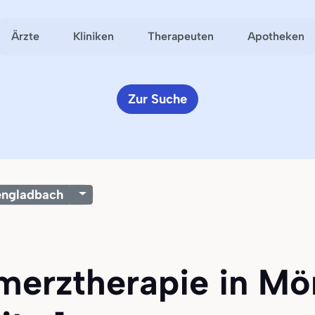
Ärzte
Kliniken
Therapeuten
Apotheken
Zur Suche
ngladbach
hmerztherapie in M