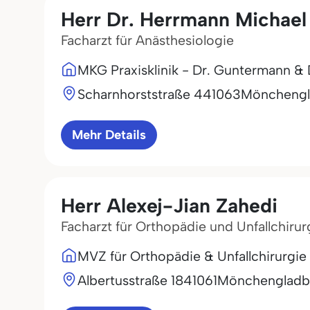
Herr Dr. Herrmann Michael
Facharzt für Anästhesiologie
MKG Praxisklinik - Dr. Guntermann & 
Scharnhorststraße 4
41063
Mönchengl
Mehr Details
Herr Alexej-Jian Zahedi
Facharzt für Orthopädie und Unfallchirur
MVZ für Orthopädie & Unfallchiru
Albertusstraße 18
41061
Mönchengladb