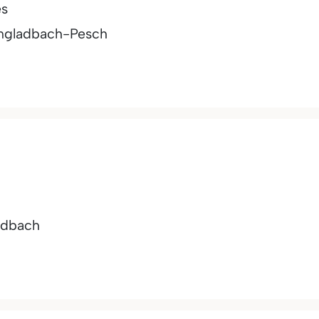
es
gladbach-Pesch
adbach