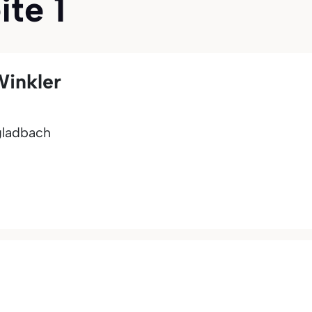
ite 1
Winkler
gladbach