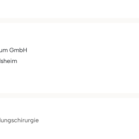
trum GmbH
lsheim
llungschirurgie