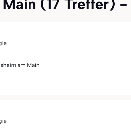
ain (17 Treffer) - 
gie
lsheim am Main
gie