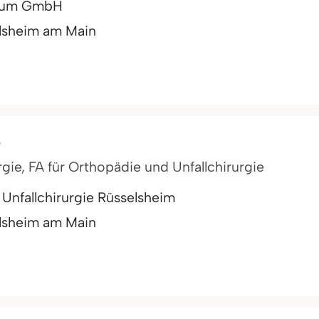
trum GmbH
lsheim am Main
r
rgie, FA für Orthopädie und Unfallchirurgie
Unfallchirurgie Rüsselsheim
lsheim am Main