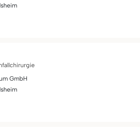
lsheim
fallchirurgie
trum GmbH
lsheim