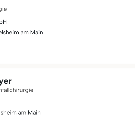
gie
mbH
elsheim am Main
yer
fallchirurgie
lsheim am Main