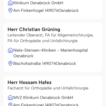
Klinikum Osnabrück GmbH
Am Finkenhügel 1
49076
Osnabrück
Herr Christian Grüning
Leitender Oberarzt, FA für Allgemeinchirurgie,
FA für Orthopädie und Unfallchirurgie
Niels-Stensen-Kliniken - Marienhospital
Osnabrück
Bischofsstraße 1
49074
Osnabrück
Herr Hossam Hafez
Facharzt für Orthopädie und Unfallchirurgie
MVZ Klinikum Osnabrück GmbH
Am Finkenhügel 1
49076
Osnabrück