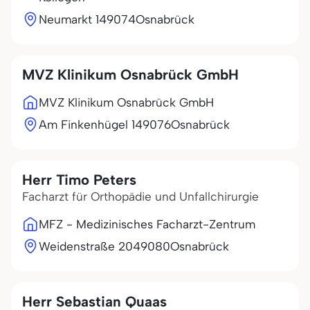
Neumarkt 1
49074
Osnabrück
MVZ Klinikum Osnabrück GmbH
MVZ Klinikum Osnabrück GmbH
Am Finkenhügel 1
49076
Osnabrück
Herr Timo Peters
Facharzt für Orthopädie und Unfallchirurgie
MFZ - Medizinisches Facharzt-Zentrum
Weidenstraße 20
49080
Osnabrück
Herr Sebastian Quaas