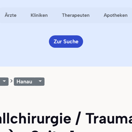
Ärzte
Kliniken
Therapeuten
Apotheken
Zur Suche
Hanau
allchirurgie / Traum