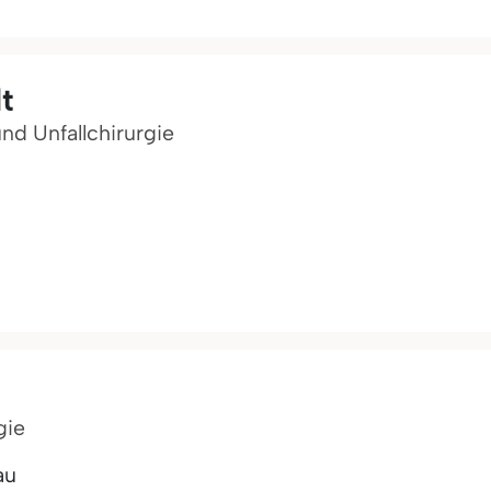
t
und Unfallchirurgie
gie
au