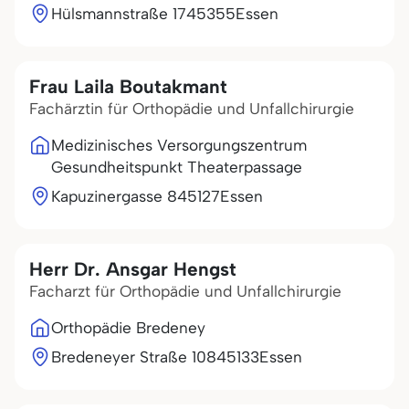
Hülsmannstraße 17
45355
Essen
Frau Laila Boutakmant
Fachärztin für Orthopädie und Unfallchirurgie
Medizinisches Versorgungszentrum
Gesundheitspunkt Theaterpassage
Kapuzinergasse 8
45127
Essen
Herr Dr. Ansgar Hengst
Facharzt für Orthopädie und Unfallchirurgie
Orthopädie Bredeney
Bredeneyer Straße 108
45133
Essen