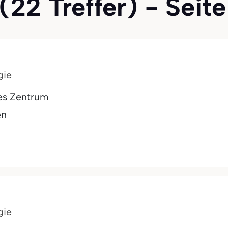
22 Treffer) - Seite
gie
es Zentrum
en
gie