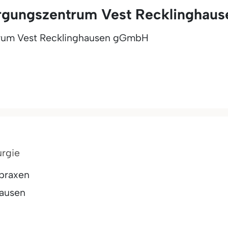
rgungszentrum Vest Recklinghau
rum Vest Recklinghausen gGmbH
urgie
praxen
hausen