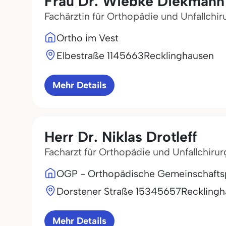
Frau Dr. Wiebke Diekmann
Fachärztin für Orthopädie und Unfallchir
Ortho im Vest
Elbestraße 11
45663
Recklinghausen
Mehr Details
Herr Dr. Niklas Drotleff
Facharzt für Orthopädie und Unfallchirur
OGP - Orthopädische Gemeinschafts
Dorstener Straße 153
45657
Reckling
Mehr Details