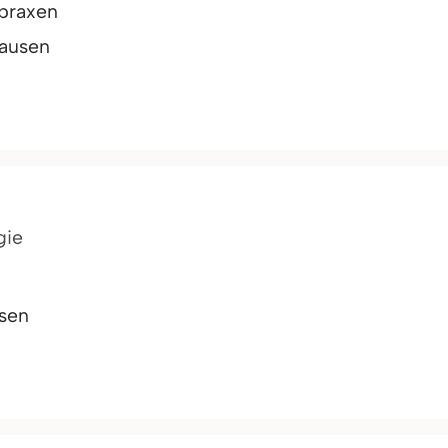
praxen
hausen
gie
sen