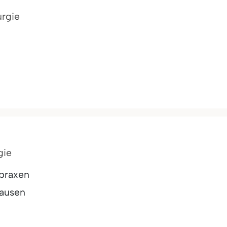
urgie
gie
praxen
hausen