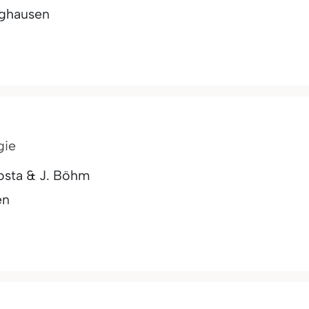
nghausen
gie
osta & J. Böhm
en