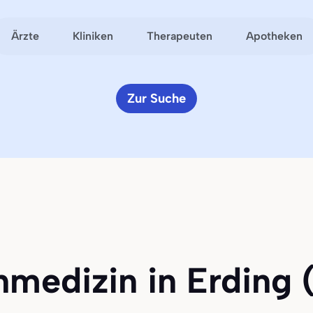
Ärzte
Kliniken
Therapeuten
Apotheken
Zur Suche
nmedizin in Erding (