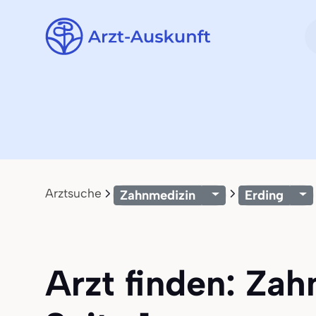
Arztsuche
Zahnmedizin
Erding
Arzt finden: Zah