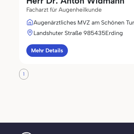
Herr Dr. Anton Widmann
Facharzt für Augenheilkunde
Augenärztliches MVZ am Schönen Tu
Landshuter Straße 9
85435
Erding
Mehr Details
1