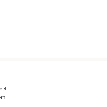
bel
orn