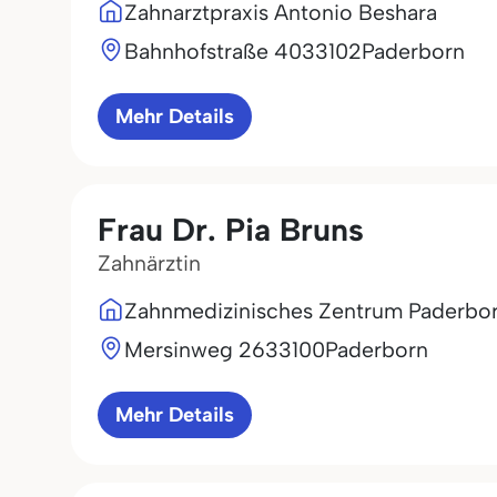
Zahnarztpraxis Antonio Beshara
Bahnhofstraße 40
33102
Paderborn
Mehr Details
Frau Dr. Pia Bruns
Zahnärztin
Zahnmedizinisches Zentrum Paderbo
Mersinweg 26
33100
Paderborn
Mehr Details