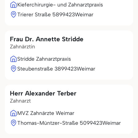
Kieferchirurgie- und Zahnarztpraxis
Trierer Straße 58
99423
Weimar
Frau Dr. Annette Stridde
Zahnärztin
Stridde Zahnarztpraxis
Steubenstraße 38
99423
Weimar
Herr Alexander Terber
Zahnarzt
MVZ Zahnärzte Weimar
Thomas-Müntzer-Straße 50
99423
Weimar