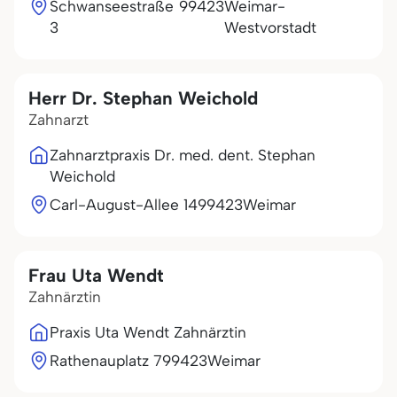
Schwanseestraße
99423
Weimar-
3
Westvorstadt
Herr Dr. Stephan Weichold
Zahnarzt
Zahnarztpraxis Dr. med. dent. Stephan
Weichold
Carl-August-Allee 14
99423
Weimar
Frau Uta Wendt
Zahnärztin
Praxis Uta Wendt Zahnärztin
Rathenauplatz 7
99423
Weimar