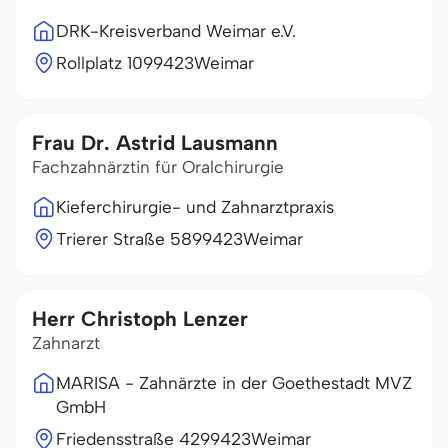
DRK-Kreisverband Weimar e.V.
Rollplatz 10
99423
Weimar
Frau Dr. Astrid Lausmann
Fachzahnärztin für Oralchirurgie
Kieferchirurgie- und Zahnarztpraxis
Trierer Straße 58
99423
Weimar
Herr Christoph Lenzer
Zahnarzt
MARISA - Zahnärzte in der Goethestadt MVZ
GmbH
Friedensstraße 42
99423
Weimar