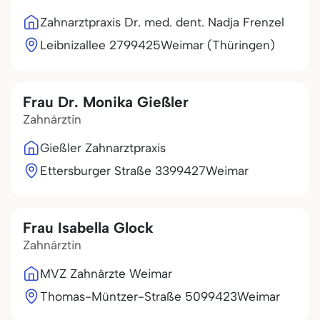
Zahnarztpraxis Dr. med. dent. Nadja Frenzel
Leibnizallee 27
99425
Weimar (Thüringen)
Frau Dr. Monika Gießler
Zahnärztin
Gießler Zahnarztpraxis
Ettersburger Straße 33
99427
Weimar
Frau Isabella Glock
Zahnärztin
MVZ Zahnärzte Weimar
Thomas-Müntzer-Straße 50
99423
Weimar