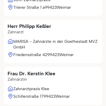
Trierer Straße 1 a
99423
Weimar
Herr Philipp Keßler
Zahnarzt
MARISA - Zahnärzte in der Goethestadt MVZ
GmbH
Friedensstraße 42
99423
Weimar
Frau Dr. Kerstin Klee
Zahnärztin
Zahnarztpraxis Klee
Schillerstraße 17
99423
Weimar