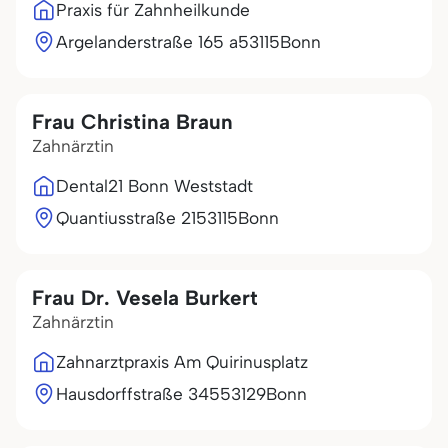
Praxis für Zahnheilkunde
Argelanderstraße 165 a
53115
Bonn
Frau Christina Braun
Zahnärztin
Dental21 Bonn Weststadt
Quantiusstraße 21
53115
Bonn
Frau Dr. Vesela Burkert
Zahnärztin
Zahnarztpraxis Am Quirinusplatz
Hausdorffstraße 345
53129
Bonn