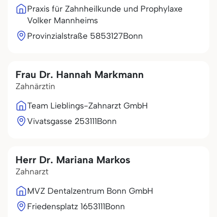
Praxis für Zahnheilkunde und Prophylaxe
Volker Mannheims
Provinzialstraße 58
53127
Bonn
Frau Dr. Hannah Markmann
Zahnärztin
Team Lieblings-Zahnarzt GmbH
Vivatsgasse 2
53111
Bonn
Herr Dr. Mariana Markos
Zahnarzt
MVZ Dentalzentrum Bonn GmbH
Friedensplatz 16
53111
Bonn