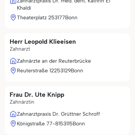
Zahnarztpraxis Dr. med. dent. Kathrin El
Khaldi
Theaterplatz 2
53177
Bonn
Herr Leopold Klieeisen
Zahnarzt
Zahnärzte an der Reuterbrücke
Reuterstraße 122
53129
Bonn
Frau Dr. Ute Knipp
Zahnärztin
Zahnarztpraxis Dr. Grüttner Schroff
Königstraße 77-81
53115
Bonn