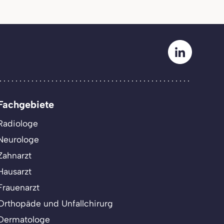
Fachgebiete
Radiologe
Neurologe
Zahnarzt
Hausarzt
Frauenarzt
Orthopäde und Unfallchirurg
Dermatologe