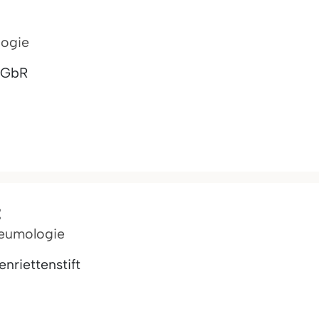
logie
i GbR
t
Pneumologie
riettenstift