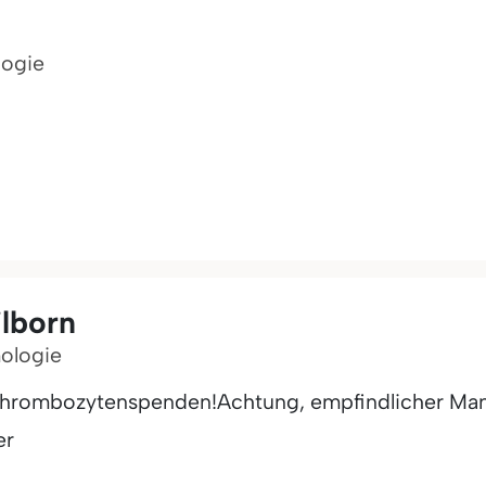
logie
ilborn
mologie
Thrombozytenspenden!Achtung, empfindlicher Man
er