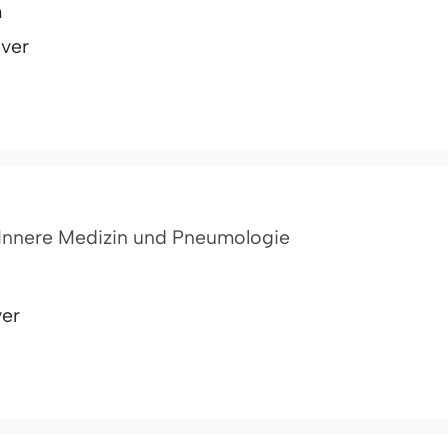
m
ver
ür Innere Medizin und Pneumologie
er