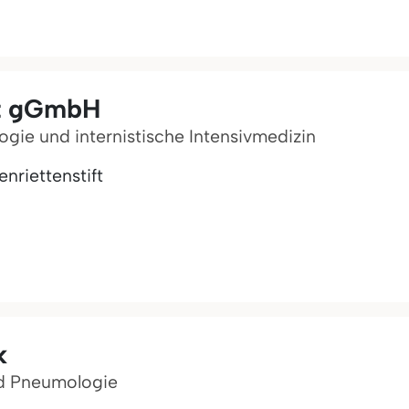
ft gGmbH
logie und internistische Intensivmedizin
riettenstift
k
nd Pneumologie