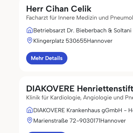
Herr Cihan Celik
Facharzt für Innere Medizin und Pneumo
Betriebsarzt Dr. Bieberbach & Soltan
Klingerplatz 5
30655
Hannover
Mehr Details
DIAKOVERE Henriettenstif
Klinik für Kardiologie, Angiologie und 
DIAKOVERE Krankenhaus gGmbH - Hen
Marienstraße 72-90
30171
Hannover