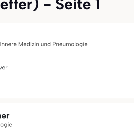
ffer) - Seite 1
ür Innere Medizin und Pneumologie
ver
her
logie