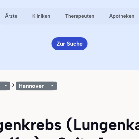
Ärzte
Kliniken
Therapeuten
Apotheken
Zur Suche
Hannover
ngenkrebs (Lungenk