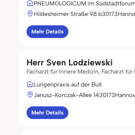
PNEUMOLOGICUM im Südstadtforu
Hildesheimer Straße 98 b
30173
Hanno
Mehr Details
Herr Sven Lodziewski
Facharzt für Innere Medizin, Facharzt f
Lungenpraxis auf der Bult
Janusz-Korczak-Allee 14
30173
Hannov
Mehr Details