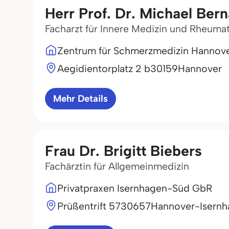
Herr Prof. Dr. Michael Ber
Facharzt für Innere Medizin und Rheuma
Zentrum für Schmerzmedizin Hannov
Aegidientorplatz 2 b
30159
Hannover
Mehr Details
Frau Dr. Brigitt Biebers
Fachärztin für Allgemeinmedizin
Privatpraxen Isernhagen-Süd GbR
Prüßentrift 57
30657
Hannover-Isern