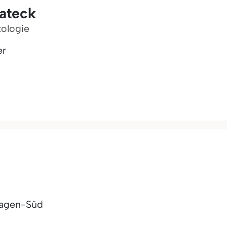
nateck
tologie
er
hagen-Süd