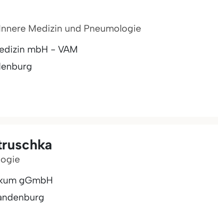
ür Innere Medizin und Pneumologie
Medizin mbH - VAM
denburg
truschka
logie
inikum gGmbH
andenburg