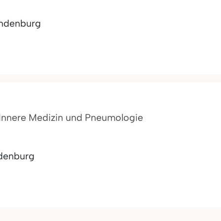
ndenburg
ür Innere Medizin und Pneumologie
denburg