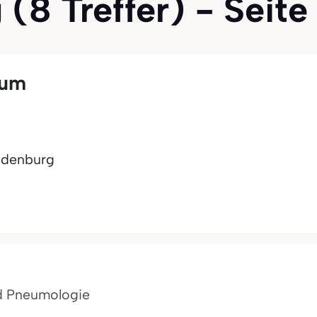
8 Treffer) - Seite 
kum
ndenburg
nd Pneumologie