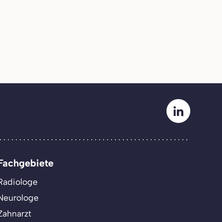
Fachgebiete
Radiologe
Neurologe
Zahnarzt