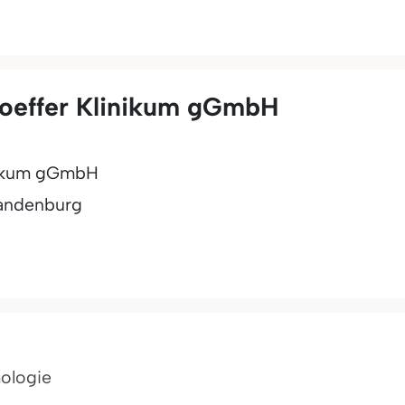
nhoeffer Klinikum gGmbH
inikum gGmbH
andenburg
mologie