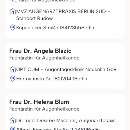
MVZ AUGENARZTPRAXIS BERLIN SÜD -
Standort Rudow
Köpenicker Straße 184
12355
Berlin
Frau Dr. Angela Blazic
Fachärztin für Augenheilkunde
OPTICUM - Augentagesklinik Neukölln GbR
Hermannstraße 182
12049
Berlin
Frau Dr. Helena Blum
Fachärztin für Augenheilkunde
Dr. med. Désirée Mascher, Augenarztpraxis
Albert-Einstein-Straße 2
12489
Berlin