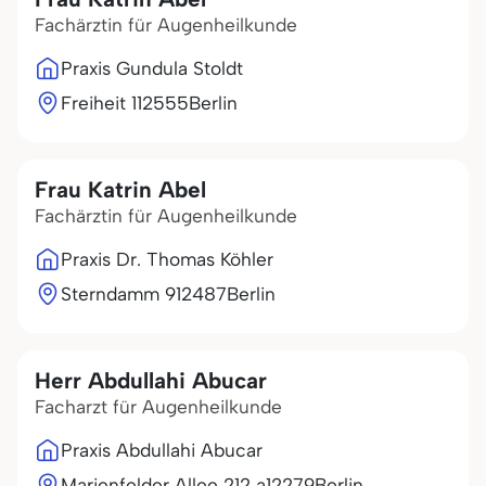
Fachärztin für Augenheilkunde
Praxis Gundula Stoldt
Freiheit 1
12555
Berlin
Frau Katrin Abel
Fachärztin für Augenheilkunde
Praxis Dr. Thomas Köhler
Sterndamm 9
12487
Berlin
Herr Abdullahi Abucar
Facharzt für Augenheilkunde
Praxis Abdullahi Abucar
Marienfelder Allee 212 a
12279
Berlin