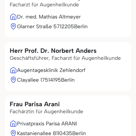
Facharzt für Augenheilkunde
Dr. med. Mathias Altmeyer
Glarner Straße 57
12205
Berlin
Herr Prof. Dr. Norbert Anders
Geschäftsführer, Facharzt für Augenheilkunde
Augentagesklinik Zehlendorf
Clayallee 175
14195
Berlin
Frau Parisa Arani
Fachärztin für Augenheilkunde
Privatpraxis Parisa ARANI
Kastanienallee 81
10435
Berlin