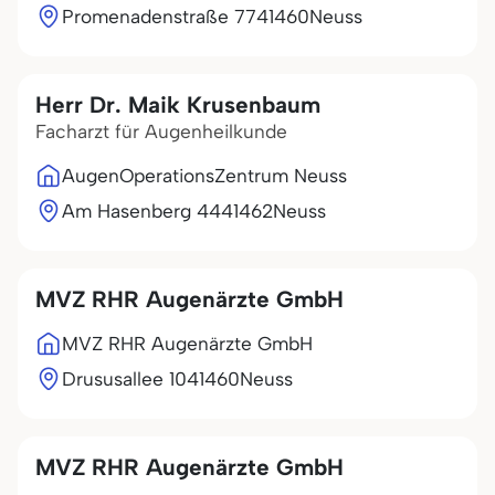
Promenadenstraße 77
41460
Neuss
Herr Dr. Maik Krusenbaum
Facharzt für Augenheilkunde
AugenOperationsZentrum Neuss
Am Hasenberg 44
41462
Neuss
MVZ RHR Augenärzte GmbH
MVZ RHR Augenärzte GmbH
Drususallee 10
41460
Neuss
MVZ RHR Augenärzte GmbH