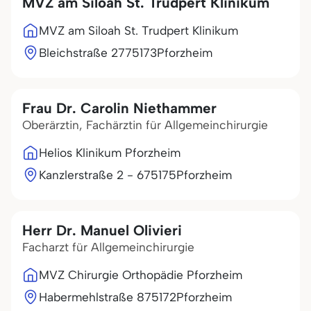
MVZ am Siloah St. Trudpert Klinikum
MVZ am Siloah St. Trudpert Klinikum
Bleichstraße 27
75173
Pforzheim
Frau Dr. Carolin Niethammer
Oberärztin, Fachärztin für Allgemeinchirurgie
Helios Klinikum Pforzheim
Kanzlerstraße 2 - 6
75175
Pforzheim
Herr Dr. Manuel Olivieri
Facharzt für Allgemeinchirurgie
MVZ Chirurgie Orthopädie Pforzheim
Habermehlstraße 8
75172
Pforzheim