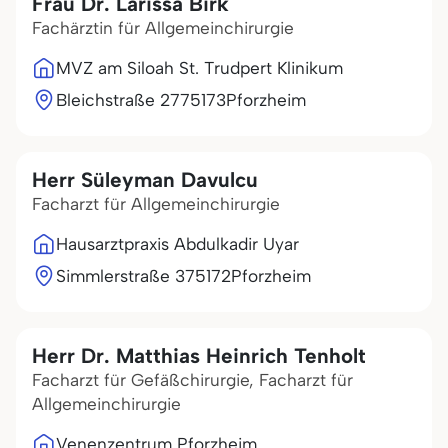
Frau Dr. Larissa Birk
Fachärztin für Allgemeinchirurgie
MVZ am Siloah St. Trudpert Klinikum
Bleichstraße 27
75173
Pforzheim
Herr Süleyman Davulcu
Facharzt für Allgemeinchirurgie
Hausarztpraxis Abdulkadir Uyar
Simmlerstraße 3
75172
Pforzheim
Herr Dr. Matthias Heinrich Tenholt
Facharzt für Gefäßchirurgie, Facharzt für
Allgemeinchirurgie
Venenzentrum Pforzheim