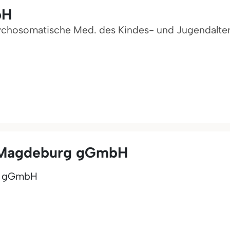
bH
Psychosomatische Med. des Kindes- und Jugendalte
m Magdeburg gGmbH
rg gGmbH