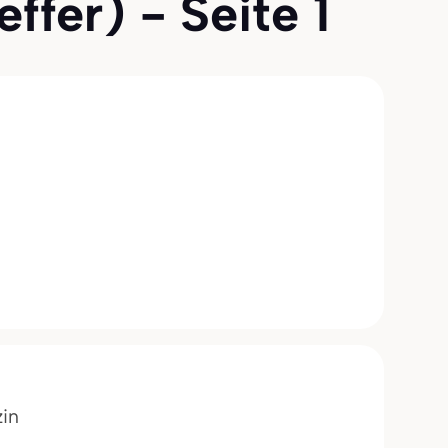
fer) - Seite 1
zin