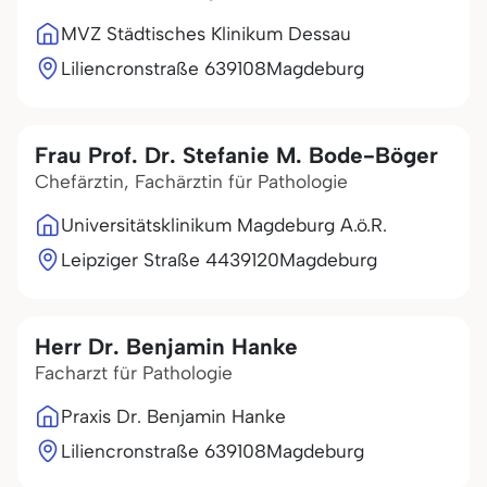
MVZ Städtisches Klinikum Dessau
Liliencronstraße 6
39108
Magdeburg
Frau Prof. Dr. Stefanie M. Bode-Böger
Chefärztin, Fachärztin für Pathologie
Universitätsklinikum Magdeburg A.ö.R.
Leipziger Straße 44
39120
Magdeburg
Herr Dr. Benjamin Hanke
Facharzt für Pathologie
Praxis Dr. Benjamin Hanke
Liliencronstraße 6
39108
Magdeburg