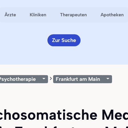
Ärzte
Kliniken
Therapeuten
Apotheken
Zur Suche
Psychotherapie
Frankfurt am Main
ychosomatische Med