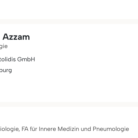
l Azzam
gie
otolidis GmbH
burg
diologie, FA für Innere Medizin und Pneumologie