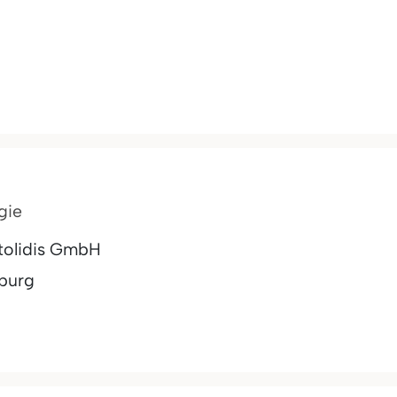
gie
otolidis GmbH
burg