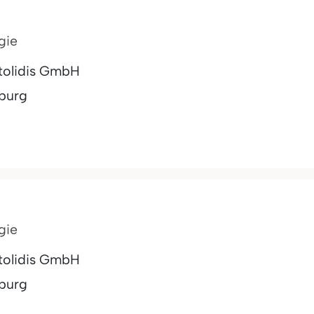
gie
otolidis GmbH
burg
gie
otolidis GmbH
burg