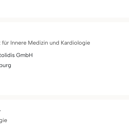
t für Innere Medizin und Kardiologie
otolidis GmbH
burg
r
gie