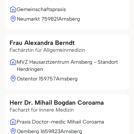
Gemeinschaftspraxis
Neumarkt 7
59821
Arnsberg
Frau Alexandra Berndt
Fachärztin für Allgemeinmedizin
MVZ Hausarztzentrum Arnsberg - Standort
Herdringen
Ostentor 1
59757
Arnsberg
Herr Dr. Mihail Bogdan Coroama
Facharzt für Innere Medizin
Praxis Doctor-medic Mihail Coroama
Oemberg 16
59823
Arnsberg