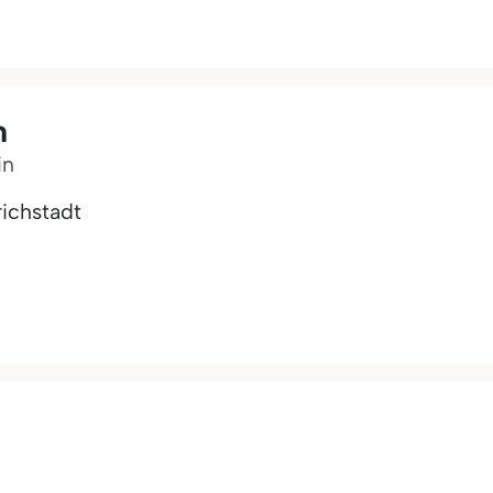
h
in
ichstadt