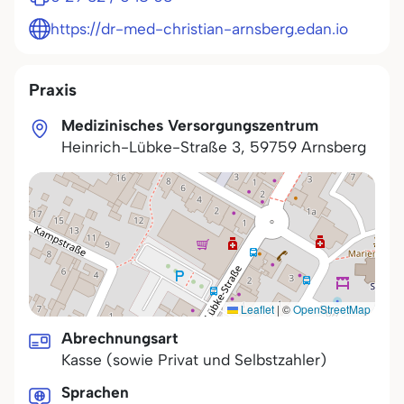
https://dr-med-christian-arnsberg.edan.io
Praxis
Medizinisches Versorgungszentrum
Heinrich-Lübke-Straße 3
,
59759
Arnsberg
Leaflet
|
©
OpenStreetMap
Abrechnungsart
Kasse (sowie Privat und Selbstzahler)
Sprachen