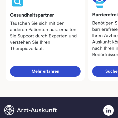
Barrierefre
Gesundheitspartner
Benötigen S
Tauschen Sie sich mit den
barrierefrei
anderen Patienten aus, erhalten
Ihren Arztbe
Sie Support durch Experten und
Auskunft kö
verstehen Sie Ihren
nach Ihren i
Therapieverlauf.
Bedürfnisse
Mehr erfahren
Sucher