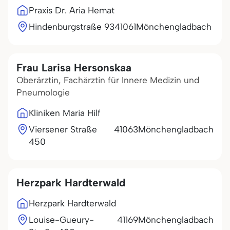
Praxis Dr. Aria Hemat
Hindenburgstraße 93
41061
Mönchengladbach
Frau Larisa Hersonskaa
Oberärztin, Fachärztin für Innere Medizin und
Pneumologie
Kliniken Maria Hilf
Viersener Straße
41063
Mönchengladbach
450
Herzpark Hardterwald
Herzpark Hardterwald
Louise-Gueury-
41169
Mönchengladbach