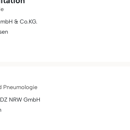
itation
ie
 GmbH & Co.KG.
sen
nd Pneumologie
m HDZ NRW GmbH
n