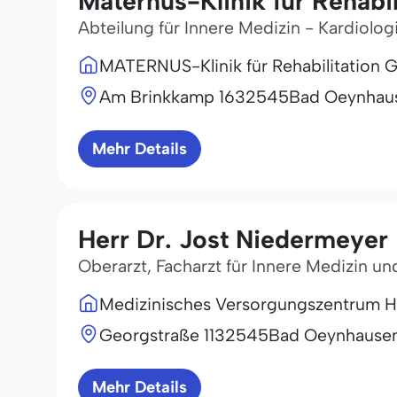
Maternus-Klinik für Rehabil
Abteilung für Innere Medizin - Kardiolog
MATERNUS-Klinik für Rehabilitation
Am Brinkkamp 16
32545
Bad Oeynhau
Mehr Details
Herr Dr. Jost Niedermeyer
Oberarzt, Facharzt für Innere Medizin u
Medizinisches Versorgungszentru
Georgstraße 11
32545
Bad Oeynhause
Mehr Details