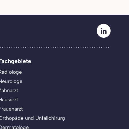
Fachgebiete
Radiologe
Neurologe
Zahnarzt
Hausarzt
Frauenarzt
Orthopäde und Unfallchirurg
Dermatologe